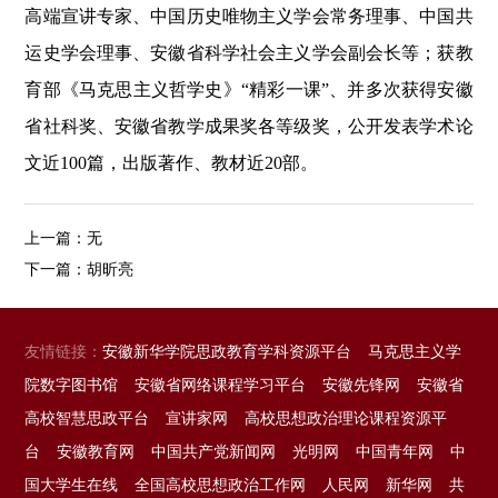
高端宣讲专家、中国历史唯物主义学会常务理事、中国共
运史学会理事、安徽省科学社会主义学会副会长等；获教
育部《马克思主义哲学史》“精彩一课”、并多次获得安徽
省社科奖、安徽省教学成果奖各等级奖，公开发表学术论
文近100篇，出版著作、教材近20部。
上一篇：无
下一篇：
胡昕亮
友情链接：
安徽新华学院思政教育学科资源平台
马克思主义学
院数字图书馆
安徽省网络课程学习平台
安徽先锋网
安徽省
高校智慧思政平台
宣讲家网
高校思想政治理论课程资源平
台
安徽教育网
中国共产党新闻网
光明网
中国青年网
中
国大学生在线
全国高校思想政治工作网
人民网
新华网
共